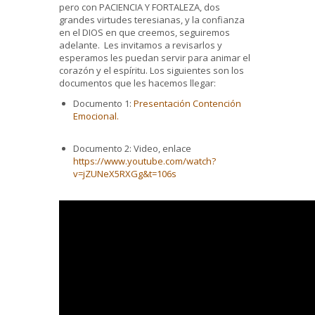
pero con PACIENCIA Y FORTALEZA, dos
grandes virtudes teresianas, y la confianza
en el DIOS en que creemos, seguiremos
adelante. Les invitamos a revisarlos y
esperamos les puedan servir para animar el
corazón y el espíritu. Los siguientes son los
documentos que les hacemos llegar:
Documento 1:
Presentación Contención
Emocional.
Documento 2: Video, enlace
https://www.youtube.com/watch?
v=jZUNeX5RXGg&t=106s