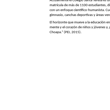
Actualmente el Colegio Santa Teresa es un
matrícula de más de 1100 estudiantes, di
con un enfoque científico-humanista. Cue
gimnasio, canchas deportivas y áreas ver
El horizonte que mueve a la educación ent
mente y el corazón de niños y jóvenes y, po
Choapa.” (PEI, 2015).