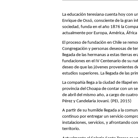
La educación teresiana cuenta hoy con u
Enrique de Ossó, consciente de la gran i
sociedad, funda en el año 1876 la Compañ
actualmente por Europa, América, África 
El proceso de fundación en Chile se remon
Congregación y personas deseosas de tener
llegada de las hermanas a estas tierras e
fundaciones en el IV Centenario de su na
deseo de que las jóvenes provenientes de
estudios superiores. La llegada de las pri
La compañía llega a la ciudad de Illapel en
provincia del Choapa de contar con un serv
de abril del mismo año, a cargo de cuatr
Pérez y Candelaria Jovani. (PEI, 2015)
A partir de su humilde llegada a la comu
continuo por entregar un servicio compr
instalaciones, servicios, y afrontando co
territorio.