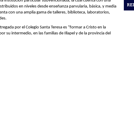
a institución particular subvencionada, la cual cuenta con una
RE
stribuidos en niveles desde enseñanza parvularia, básica, y media
nta con una amplia gama de talleres, biblioteca, laboratorios,
des.
regada por el Colegio Santa Teresa es “formar a Cristo en la
r su intermedio, en las familias de Illapel y de la provincia del