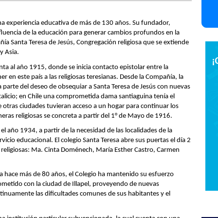
na experiencia educativa de más de 130 años. Su fundador,
nfluencia de la educación para generar cambios profundos en la
ía Santa Teresa de Jesús, Congregación religiosa que se extiende
y Asia.
ta al año 1915, donde se inicia contacto epistolar entre la
 en este país a las religiosas teresianas. Desde la Compañía, la
ra parte del deseo de obsequiar a Santa Teresa de Jesús con nuevas
talicio; en Chile una comprometida dama santiaguina tenía el
 otras ciudades tuvieran acceso a un hogar para continuar los
meras religiosas se concreta a partir del 1° de Mayo de 1916.
 el año 1934, a partir de la necesidad de las localidades de la
icio educacional. El colegio Santa Teresa abre sus puertas el día 2
o religiosas: Ma. Cinta Doménech, María Esther Castro, Carmen
na hace más de 80 años, el Colegio ha mantenido su esfuerzo
ometido con la ciudad de Illapel, proveyendo de nuevas
ntinuamente las dificultades comunes de sus habitantes y el