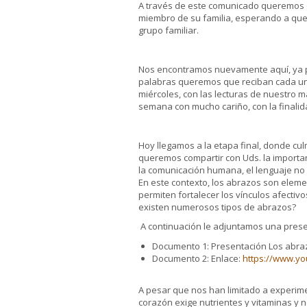
A través de este comunicado queremos q
miembro de su familia, esperando a que 
grupo familiar.
Nos encontramos nuevamente aquí, ya pa
palabras queremos que reciban cada u
miércoles, con las lecturas de nuestro 
semana con mucho cariño, con la finali
Hoy llegamos a la etapa final, donde c
queremos compartir con Uds. la importan
la comunicación humana, el lenguaje no 
En este contexto, los abrazos son elemen
permiten fortalecer los vínculos afecti
existen numerosos tipos de abrazos?
A continuación le adjuntamos una prese
Documento 1: Presentación Los abra
Documento 2: Enlace:
https://www.y
A pesar que nos han limitado a experim
corazón exige nutrientes y vitaminas y no