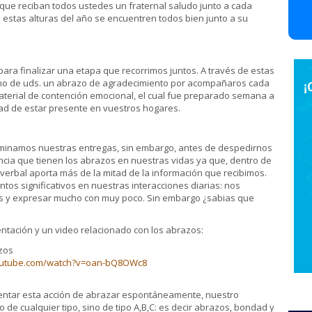
ue reciban todos ustedes un fraternal saludo junto a cada
estas alturas del año se encuentren todos bien junto a su
ra finalizar una etapa que recorrimos juntos. A través de estas
no de uds. un abrazo de agradecimiento por acompañaros cada
material de contención emocional, el cual fue preparado semana a
dad de estar presente en vuestros hogares.
ulminamos nuestras entregas, sin embargo, antes de despedirnos
cia que tienen los abrazos en nuestras vidas ya que, dentro de
verbal aporta más de la mitad de la información que recibimos.
tos significativos en nuestras interacciones diarias: nos
vos y expresar mucho con muy poco. Sin embargo ¿sabias que
ntación y un video relacionado con los abrazos:
zos
outube.com/watch?v=oan-bQ8OWc8
entar esta acción de abrazar espontáneamente, nuestro
 de cualquier tipo, sino de tipo A,B,C: es decir abrazos, bondad y